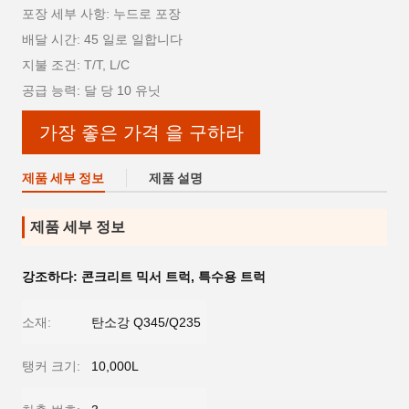
포장 세부 사항: 누드로 포장
배달 시간: 45 일로 일합니다
지불 조건: T/T, L/C
공급 능력: 달 당 10 유닛
가장 좋은 가격 을 구하라
제품 세부 정보
제품 설명
제품 세부 정보
강조하다:
콘크리트 믹서 트럭
,
특수용 트럭
소재:
탄소강 Q345/Q235
탱커 크기:
10,000L