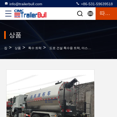
info@trailerbull.com
+86-531-59639518
따옴표
상품
>
>
>
집
상품
특수 트럭
도로 건설 특수용 트럭, 아스팔트 유통 트럭 6x4 10000L