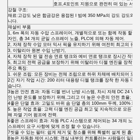
호프,4포인트 지원으로 완전히 떠 있는 서
강철 구조:
재료:고강도 낮은 합금강은 용접된 I 빔에 350 MPa의 강도 강도와 다
니다.
재설비 부품
1, 6m 폭의 자동 수압 스프레이어, 개별적으로 또는 함께 작동 할 수
자인, 총 34 개의 균일 스프레이 노즐, PLC에 의해 자동 제어.
2, 자체 장착 수압 모터 믹서 픽을 유지하기 위해 여전히 최고의 유
3, 이탈리아 원본 수입 난방기,
4, 자체 장착 된 열 전송 연료 탱크와 예비 연료 탱크로 장시간 작동 
5, 최고의 전력 공급을 보장하기 위해 이탈리아 디젤 엔진을 장착.
주요 특징:
1. 쉬운 조립: 모든 장비는 전체 조립으로 하위 차체에 배치되어 모든
2긴 자기 작업 시간: 200 리터 대용량 디젤 탱크를 장착 한 자동 디젤
습니다.
3높은 안전 효과: 자동 디젤 번너 난방 시스템, 차시 자체 DC 24 V 
인 난방 온도를 보장하기 위해,그리고 더 높은 수준의 안전 효율;
4좋은 단열 효과: 고밀도 바위 솜 단열 층의 100mm 두께, 100% 채우
5. 높은 작업 효율: 고력 디젤 엔진 공급 최고 및 지속적으로 모든 
해 자열 기어 펌프에 전력.
6좋은 스프레이 효과: 자동 PLC 시스템으로 제어되는 34 개의 노즐
스프레이 요구 사항에 맞게 조정 할 수 있습니다.
7씻을 수 있는 필터: 쉽게 제거 및 청소를 위해 특별히 설계 된 흡수 
8높은 자동화 제어 시스템: 객실 내부의 컨트롤러는 사람들이 일을 