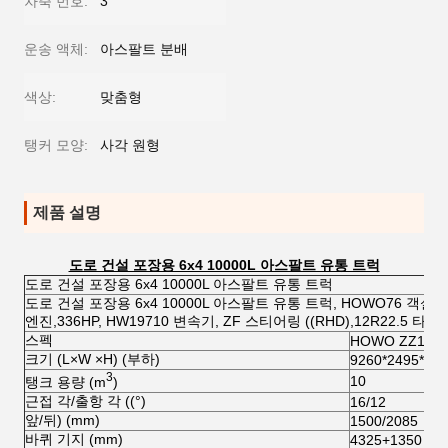
차축 번호:
3
운송 액체:
아스팔트 분배
색상:
맞춤형
탱커 모양:
사각 원형
제품 설명
도로 건설 포장용 6x4 10000L 아스팔트 유통 트럭
도로 건설 포장용 6x4 10000L 아스팔트 유통 트럭
도로 건설 포장용 6x4 10000L 아스팔트 유통 트럭, HOWO76 객실, ((환경
엔진,336HP, HW19710 변속기, ZF 스티어링 ((RHD),12R22.5 타이
스펙
HOWO ZZ125
크기 (L×W ×H) (부하)
9260*2495*36
3
10
탱크 용량 (m
)
근접 각/출항 각 ((°)
16/12
앞/뒤) (mm)
1500/2085
바퀴 기지 (mm)
4325+1350