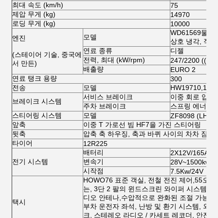
최대 속도 (km/h)
75
제압 무게 (kg)
14970
로딩 무게 (kg)
10000
WD61569물 냉
모델
엔진
상호 냉각, 직접
연료 종류
디젤
(스테이어 기술, 중국에
전력, 최대 (kW/rpm)
247/2200 ((33
서 만든)
배출량
EURO 2
연료 탱크 용량
300
전송
모델
HW19710,10 
서비스 브레이크
이중 회로 압축
브레이크 시스템
주차 브레이크
스프링 에너지,
스티어링 시스템
모델
ZF8098 (LHD)
앞축
이중 T 가로선 빔 HF7을 가진 스티어링
뒷축
압축 축 하우징, 축과 바퀴 사이의 차차 잠금
타이어
12R225
배터리
2X12V/165Ah
전기 시스템
변속기
28V~1500kw
시작점
7.5Kw/24V
HOWO76 표준 객실, 전철 전진 제어,55
는, 3단 2 팔의 윈드스크린 와이퍼 시스템,
디오 안테나,수압적으로 완화된 조절 가능한
택시
부차 운전자 좌석, 난방 및 환기 시스템, 외부
크, 스테레오 라디오 / 카세트 레코더, 안전 