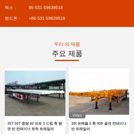
팩스：
86-531-59639518
핸드폰：
+86-531-59639518
우리 의 제품
주요 제품
Video
35T 50T 중량 40 피트 3 드럼 축 평
30t 유해물 2 축 40ft 골격 컨테이너
면 반 컨테이너 트럭 트레일러
반 트레일러