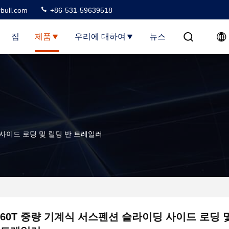
rbull.com
+86-531-59639518
집
제품
우리에 대하여
뉴스
 사이드 로딩 및 릴딩 반 트레일러
60T 중량 기계식 서스펜션 슬라이딩 사이드 로딩 