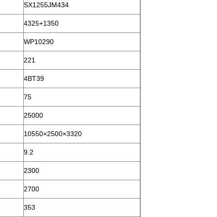
SX1255JM434
4325+1350
WP10290
221
4BT39
75
25000
10550×2500×3320
9.2
2300
2700
353