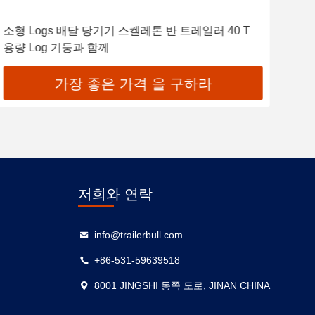
소형 Logs 배달 당기기 스켈레톤 반 트레일러 40 T
60
용량 Log 기둥과 함께
릴딩
가장 좋은 가격 을 구하라
저희와 연락
info@trailerbull.com
+86-531-59639518
8001 JINGSHI 동쪽 도로, JINAN CHINA