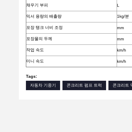
채우기 부피
L
믹서 용량의 배출량
1kg/분
포장 탱크 너비 조정
mm
포장물의 두께
mm
작업 속도
km/h
미니 속도
km/h
Tags:
자동차 기중기
콘크리트 펌프 트럭
콘크리트 