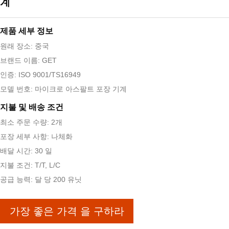
계
제품 세부 정보
원래 장소: 중국
브랜드 이름: GET
인증: ISO 9001/TS16949
모델 번호: 마이크로 아스팔트 포장 기계
지불 및 배송 조건
최소 주문 수량: 2개
포장 세부 사항: 나체화
배달 시간: 30 일
지불 조건: T/T, L/C
공급 능력: 달 당 200 유닛
가장 좋은 가격 을 구하라