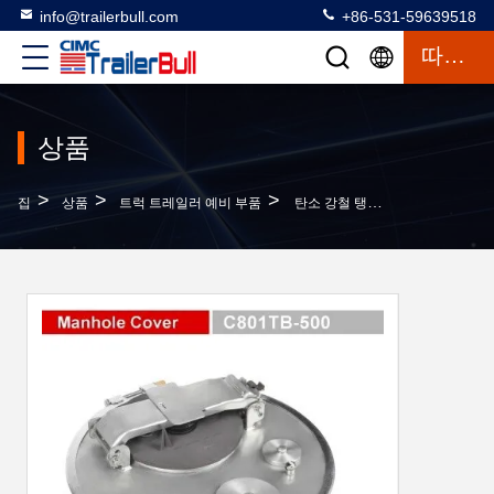
info@trailerbull.com
+86-531-59639518
따옴표
상품
>
>
>
집
상품
트럭 트레일러 예비 부품
탄소 강철 탱크 펌프 트럭 예비 부품 펌프 구멍 덮개 GETC801TB -500