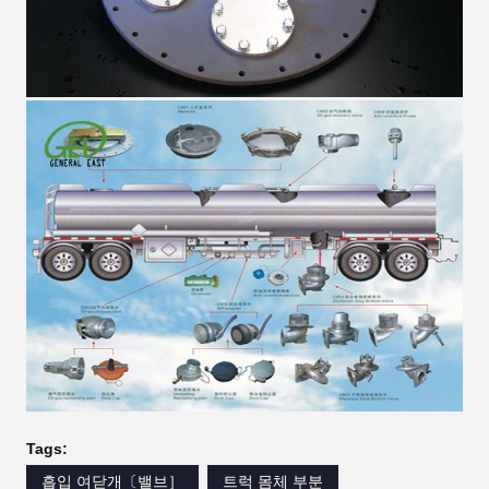
Tags:
흡입 여닫개〔밸브］
트럭 몸체 부분