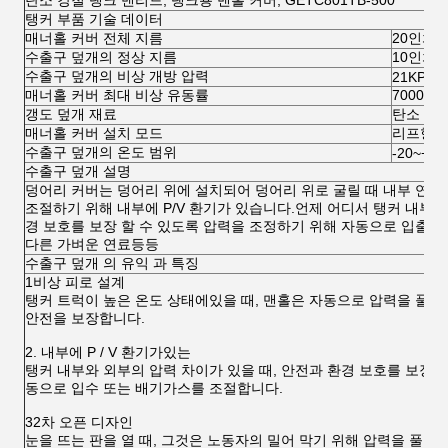
탄소 강철 탱크 맨리드, 탱크용 맨홀 커버, GETC801TB-500
탱커 부품 기술 데이터
매너홀 커버 전체 지름
20인치
수출구 덮개의 정상 지름
10인치
수출구 덮개의 비상 개방 압력
21KPa~
매너홀 커버 최대 비상 유동률
7000m3/
갱도 덮개 재료
탄소 강
매너홀 커버 설치 모드
리프형
수출구 덮개의 온도 범위
-20~+70
수출구 덮개 설명
덩어리 커버는 덩어리 위에 설치되어 덩어리 위로 굴릴 때 내부 연료
조절하기 위해 내부에 P/V 환기가 있습니다.언제 어디서 탱커 내부와
경 보호를 보장 할 수 있도록 압력을 조정하기 위해 자동으로 입출
다른 가벼운 연료등등
수출구 덮개 의 유익 과 특징
1비상 피로 설계
탱커 트럭이 높은 온도 상태에있을 때, 맨홀은 자동으로 압력을 풀기
안전을 보장합니다.
2. 내부에 P / V 환기가있는
탱커 내부와 외부의 압력 차이가 있을 때, 안전과 환경 보호를 보장할
동으로 입수 또는 배기가스를 조절합니다.
32차 오픈 디자인
눈을 뜨는 판을 열 때, 그것은 노동자의 밀어 막기 위해 압력을 풀 