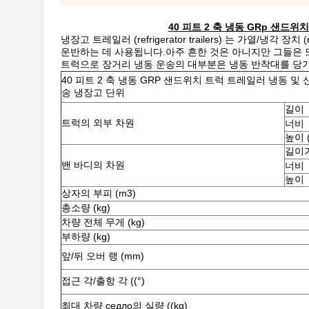
40 피트 2 축 냉동 GRp 샌드
냉장고 트레일러 (refrigerator trailers) 는 가열/냉각
운반하는 데 사용됩니다.아주 흔한 것은 아니지만 그들은 
트럭으로 장거리 냉동 운송의 대부분은 냉동 반착대를 당기
40 피트 2 축 냉동 GRP 샌드위치 트럭 트레일러 냉동 및
송 냉장고 단위
길이
트럭의 외부 차원
너비
높이 
길이
밴 바디의 차원
너비
높이
상자의 부피 (m3)
총소량 (kg)
차량 전체 무게 (kg)
부하량 (kg)
앞/뒤 오버 랭 (mm)
접근 각/출항 각 ((°)
최대 차량 седло의 실량 ((kg)