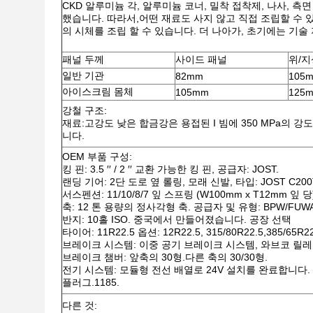
CKD 알루미늄 각, 알루미늄 코너, 밀착 접착제, 나사, 
했습니다. 따라서,어떤 재료도 사지 않고 직접 조립할 수 있습
의 시체를 조립 할 수 있습니다. 더 나아가, 초기에는 기
패널 두께
사이드 패널
위/지
일반 기관
82mm
105
아이스크림 몸체
105mm
125
강철 구조:
재료:고강도 낮은 합금강은 용접된 I 빔에 350 MPa의 강
니다.
OEM 부품 구성:
킹 핀: 3.5 ′′ / 2 ′′ 교환 가능한 킹 핀, 공급자: JOST.
랜딩 기어: 2단 도로 옆 롤링, 모래 신발, 타입: JOST C200
서스펜션: 11/10/8/7 잎 스프링 (W100mm x T12mm 
축: 12 톤 용량의 정사각형 축. 공급자 및 유형: BPW/FUWA/
반지: 10홀 ISO. 중국에서 만들어졌습니다. 공장 선택
타이어: 11R22.5 옵션: 12R22.5, 315/80R22.5,385/
브레이크 시스템: 이중 공기 브레이크 시스템, 와브코 릴레이 
브레이크 챔버: 앞축의 30형.다른 축의 30/30형.
전기 시스템: 모듈형 전선 배열로 24V 설치를 완료합니다. I
플러그.1185.
다른 것: