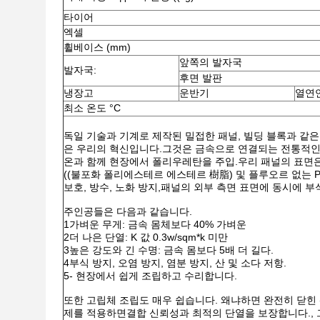
타이어
엑셀
휠베이스 (mm)
앞쪽의 발자국
발자국:
후면 발판
냉장고
운반기
열연
최소 온도 °C
독일 기술과 기계로 제작된 밀접한 패널, 빌딩 블록과 같은
은 우리의 혁신입니다.그것은 금속으로 연결되는 전통적인 
온과 함께 현장에서 폴리우레탄을 주입.우리 패널의 표면은 FR
((불포화 폴리에스테르 에스테르 樹脂) 및 플루오르 없는 PU
보호, 방수, 노화 방지,패널의 외부 측면 표면에 동시에 부
주인공들은 다음과 같습니다.
1가벼운 무게: 금속 몸체보다 40% 가벼운
2더 나은 단열: K 값 0.3w/sqm*k 미만
3높은 강도와 긴 수명: 금속 몸보다 5배 더 길다.
4부식 방지, 오염 방지, 염분 방지, 산 및 소다 저항.
5- 현장에서 쉽게 조립하고 수리합니다.
또한 고립체 조립도 매우 쉽습니다. 왜냐하면 완전히 닫힌
제를 적용하면결합 신뢰성과 최적의 단열을 보장합니다., 