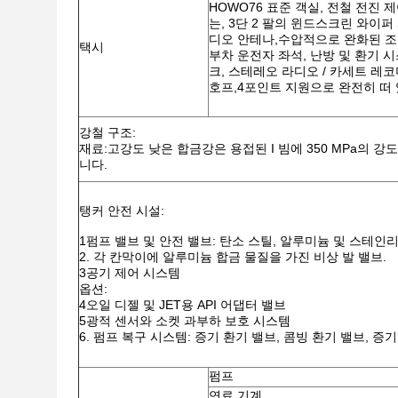
HOWO76 표준 객실, 전철 전진
는, 3단 2 팔의 윈드스크린 와이
디오 안테나,수압적으로 완화된 조
택시
부차 운전자 좌석, 난방 및 환기 시
크, 스테레오 라디오 / 카세트 레코
호프,4포인트 지원으로 완전히 떠
강철 구조:
재료:고강도 낮은 합금강은 용접된 I 빔에 350 MPa의 강
니다.
탱커 안전 시설:
1펌프 밸브 및 안전 밸브: 탄소 스틸, 알루미늄 및 스테인
2. 각 칸막이에 알루미늄 합금 물질을 가진 비상 발 밸브.
3공기 제어 시스템
옵션:
4오일 디젤 및 JET용 API 어댑터 밸브
5광적 센서와 소켓 과부하 보호 시스템
6. 펌프 복구 시스템: 증기 환기 밸브, 콤빙 환기 밸브, 증
펌프
연료 기계