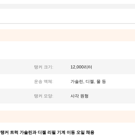
탱커 크기:
12,000리터
운송 액체:
가솔린, 디젤, 물 등
탱커 모양:
사각 원형
오일 탱커 트럭 가솔린과 디젤 리필 기계 이동 오일 채용