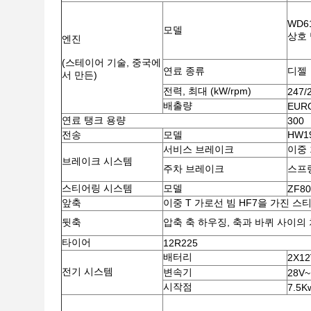
WD6
모델
상호 
엔진
(스테이어 기술, 중국에
연료 종류
디젤
서 만든)
전력, 최대 (kW/rpm)
247/
배출량
EUR
연료 탱크 용량
300
전송
모델
HW1
서비스 브레이크
이중
브레이크 시스템
주차 브레이크
스프
스티어링 시스템
모델
ZF80
앞축
이중 T 가로선 빔 HF7을 가진 스
뒷축
압축 축 하우징, 축과 바퀴 사이의
타이어
12R225
배터리
2X12
전기 시스템
변속기
28V~
시작점
7.5K