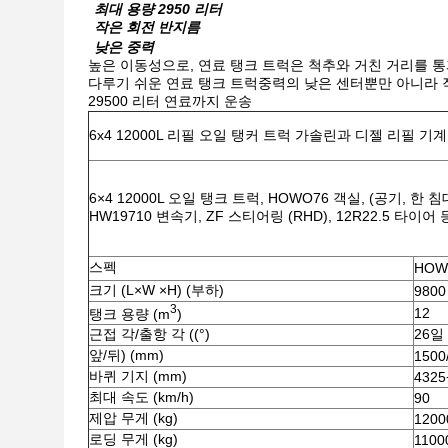
최대 용량 2950 리터
작은 회전 반지름
낮은 중력
높은 이동성으로, 연료 탱크 트럭은 척추와 거친 거리를 
다루기 쉬운 연료 탱크 트럭중력의 낮은 센터뿐만 아니라 작
29500 리터 연료까지 운송
6x4 12000L 리필 오일 탱커 트럭 가솔린과 디젤 리필 기
6×4 12000L 오일 탱크 트럭, HOWO76 객실, (공기, 한 침대);
HW19710 변속기, ZF 스티어링 (RHD), 12R22.5 타이어 
스펙
HOW
크기 (L×W ×H) (부하)
9800
3
12
탱크 용량 (m
)
근접 각/출항 각 ((°)
26일
앞/뒤) (mm)
1500
바퀴 기지 (mm)
4325
최대 속도 (km/h)
90
제압 무게 (kg)
1200
로딩 무게 (kg)
1100