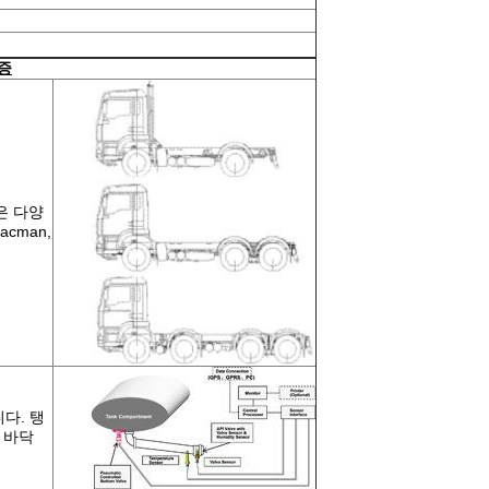
증
같은 다양
cman,
다. 탱
 바닥