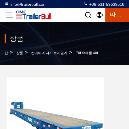
info@trailerbull.com
+86-531-59639518
따옴표
상품
>
>
>
집
상품
컨테이너 샤시 트레일러
70t 유해물 40ft 고정된 거위 마피 트레일러 롤-롤 트레일러