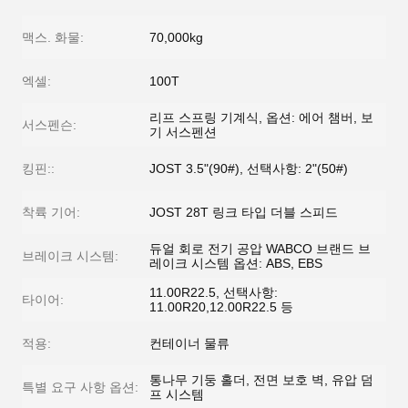
맥스. 화물:
70,000kg
엑셀:
100T
리프 스프링 기계식, 옵션: 에어 챔버, 보
서스펜슨:
기 서스펜션
킹핀::
JOST 3.5"(90#), 선택사항: 2"(50#)
착륙 기어:
JOST 28T 링크 타입 더블 스피드
듀얼 회로 전기 공압 WABCO 브랜드 브
브레이크 시스템:
레이크 시스템 옵션: ABS, EBS
11.00R22.5, 선택사항:
타이어:
11.00R20,12.00R22.5 등
적용:
컨테이너 물류
통나무 기둥 홀더, 전면 보호 벽, 유압 덤
특별 요구 사항 옵션:
프 시스템