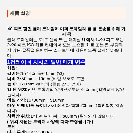
제품 설명
40 피트 평면 롤러 트레일러 마피 트레일러 롤 롤 운송을 위해 거
시 목
롤러 트레일러는 로 로 선박 또는 터미널 내에서 1x40 피트 또는
2x20 피트 ISO 화물 컨테이너 또는 느슨한 화물 또는 큰 부딪히
지 않은 물품을 운반하는 스티보딩에 사용하도록 설계되었습니
다.
1컨테이너 차시의 일반 매개 변수
차원:
길이는:
15,160mm±10mm (약)
너비:
2550mm ± 10mm (바람 보호도 포함)
높이:
1,691mm @ 배하 (틀림 잠금 없이)
킹 핀 위치:
전면 부착기의 앞면으로부터 450mm (확인되지 않았
습니다)
엑셀 간격:
10790mm + 910mm
다섯 번째 바퀴 높이:
1차시 레벨과 함께 208mm (확인되지 않습
니다).
착륙장 위치:
1킹 핀 위치 뒤에 800mm (확인되지 않습니다).
( 위의 차원은 트랙터 사양에 따라 조정됩니다.)
무게:
타레 무게:
대략 13000kg