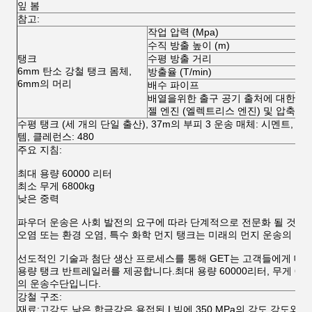
잎 봄
참고:
작업 압력 (Mpa)
수직 방출 높이 (m)
탱크
수평 방출 거리
6mm 탄소 강철 탱크 몸체,
방출율 (T/min)
6mm의 머리
배수 파이프
배열을위한 출구 공기 출처에 대한 표
젤 엔진 (엘렉트리스 엔진) 및 압축기
수평 탱크 (세 개의 단일 출산), 37m의 부피 3 운송 매체: 시멘트, 밀도:
템, 클레런스: 480
주요 지침:
최대 용량 60000 리터
최소 무게 6800kg
낮은 중력
파우더 운송은 사회 발전의 요구에 따라 단계적으로 전문화 될 것입니
오염 또는 환경 오염, 특수 화학 먼지 탱크는 미래의 먼지 운송의 불
선도적인 기술과 첨단 생산 프로세스를 통해 GET는 고객들에게 대용
용량 탱크 반트레일러를 제공합니다.최대 용량 60000리터, 무게 680
의 운송수단입니다.
강철 구조:
재료:고강도 낮은 합금강은 용접된 I 빔에 350 MPa의 강도 강도와 다