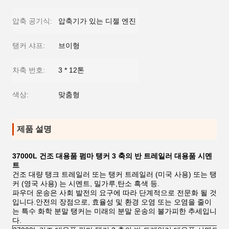
압축 공기식:
압축기가 있는 디젤 엔진
탱커 샤프:
브이형
차축 번호:
3 * 12톤
색상:
맞춤형
제품 설명
37000L 건조 대용품 펌마 탱커 3 축의 반 트레일러 대용품 시멘
트
건조 대량 탱크 트레일러 또는 탱커 트레일러 (미국 사용) 또는 탱
커 (영국 사용) 는 시멘트, 밀가루,탄소 흑색 등.
파우더 운송은 사회 발전의 요구에 따라 단계적으로 전문화 될 것
입니다.안전의 장점으로, 효율성 및 환경 오염 또는 오염을 줄이
는 특수 화학 분말 탱커는 미래의 분말 운송의 불가피한 추세입니
다.