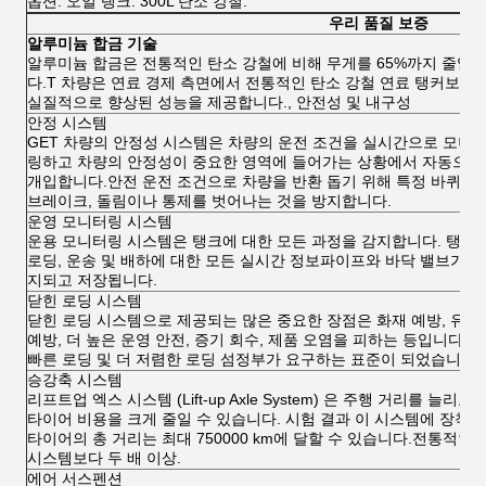
옵션: 오일 탱크: 300L 탄소 강철.
우리 품질 보증
알루미늄 합금 기술
알루미늄 합금은 전통적인 탄소 강철에 비해 무게를 65%까지 줄입
다.T 차량은 연료 경제 측면에서 전통적인 탄소 강철 연료 탱커보다
실질적으로 향상된 성능을 제공합니다., 안전성 및 내구성
안정 시스템
GET 차량의 안정성 시스템은 차량의 운전 조건을 실시간으로 모니
링하고 차량의 안정성이 중요한 영역에 들어가는 상황에서 자동으로
개입합니다.안전 운전 조건으로 차량을 반환 돕기 위해 특정 바퀴를
브레이크, 돌림이나 통제를 벗어나는 것을 방지합니다.
운영 모니터링 시스템
운용 모니터링 시스템은 탱크에 대한 모든 과정을 감지합니다. 탱크
로딩, 운송 및 배하에 대한 모든 실시간 정보파이프와 바닥 밸브가 감
지되고 저장됩니다.
닫힌 로딩 시스템
닫힌 로딩 시스템으로 제공되는 많은 중요한 장점은 화재 예방, 유출
예방, 더 높은 운영 안전, 증기 회수, 제품 오염을 피하는 등입니다.더
빠른 로딩 및 더 저렴한 로딩 섬정부가 요구하는 표준이 되었습니다.
승강축 시스템
리프트업 엑스 시스템 (Lift-up Axle System) 은 주행 거리를 늘리고
타이어 비용을 크게 줄일 수 있습니다. 시험 결과 이 시스템에 장착된
타이어의 총 거리는 최대 750000 km에 달할 수 있습니다.전통적인
시스템보다 두 배 이상.
에어 서스펜션