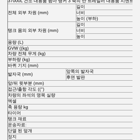
37000L 건조 대용품 펌마 탱커 3 축의 반 트레일러 대용품 시멘트
길이
전체 외부 차원 (mm)
너비
높이 (부하)
길이
탱크 몸의 외부 차원 (mm)
너비
높이
용량 (L)
GVW ((kg)
차량 전체 무게 (kg)
부하량 (kg)
바퀴 기지 (mm)
앞쪽의 발자국
발자국 (mm)
후면 발판
앞/뒤 윗부분 (mm)
접근/출항 각도 ((°)
차량의 좌석의 명목 실량
엑셀
축 용량 kg
타이어
탱크 재료
운송자료:
단열 된 덮개
정지