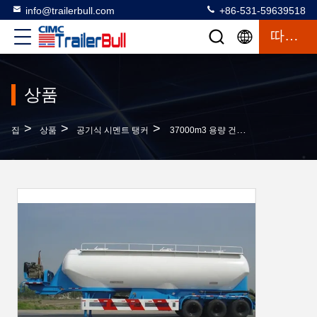
info@trailerbull.com
+86-531-59639518
따옴표
상품
>
>
>
집
상품
공기식 시멘트 탱커
37000m3 용량 건조 대량 펌마 탱크 트레일러 3 축 건조 대량 시멘트 트레일러