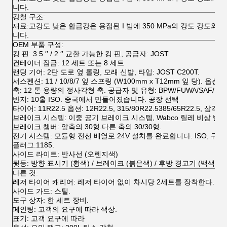
니다.
강철 구조:
재료:고강도 낮은 합금강은 용접된 I 빔에 350 MPa의 강도 강도와 다
니다.
OEM 부품 구성:
킹 핀: 3.5 ′′ / 2 ′′ 교환 가능한 킹 핀, 공급자: JOST.
컨테이너 잠금: 12 세트 또는 8 세트
랜딩 기어: 2단 도로 옆 롤링, 모래 신발, 타입: JOST C200T.
서스펜션: 11 / 10/8/7 잎 스프링 (W100mm x T12mm 잎 당).
축: 12 톤 용량의 정사각형 축. 공급자 및 유형: BPW/FUWA/SAF/L1.
반지: 10홀 ISO. 중국에서 만들어졌습니다. 공장 선택
타이어: 11R22.5 옵션: 12R22.5, 315/80R22.5385/65R22.
브레이크 시스템: 이중 공기 브레이크 시스템, Wabco 릴레 비상 밸브, 
브레이크 챔버: 앞축의 30형.다른 축의 30/30형.
전기 시스템: 모듈형 전선 배열로 24V 설치를 완료합니다. ISO, 규격
플러그.1185.
사이드 라이트: 반사선 (오렌지색)
뒷등: 방향 표시기 (황색) / 브레이크 (붉은색) / 후방 경고기 (백색)
다른 것:
레저 타이어 캐리어: 레저 타이어 없이 차시당 2세트를 장착한다.
사이드 가드: 스틸.
도구 상자: 한 세트 장비.
페인팅: 고객의 요구에 따라 색상.
표기: 고객 요구에 따라