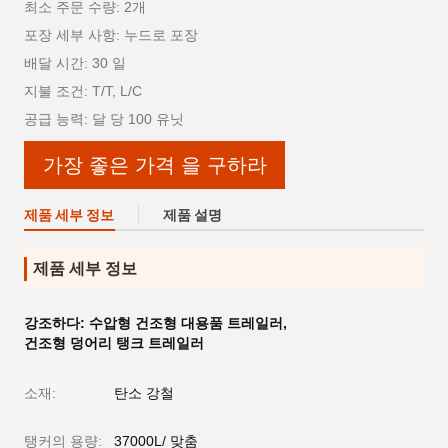
최소 주문 수량: 2개
포장 세부 사항: 누드로 포장
배달 시간: 30 일
지불 조건: T/T, L/C
공급 능력: 달 당 100 유닛
가장 좋은 가격 을 구하라
제품 세부 정보
제품 설명
제품 세부 정보
강조하다:
수압형 건조형 대용품 트레일러
,
건조형 덩어리 탱크 트레일러
소재:
탄소 강철
탱커의 용량:
37000L/ 맞춤