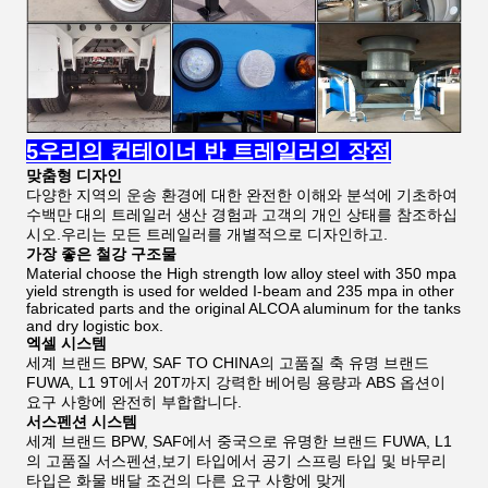
5우리의 컨테이너 반 트레일러의 장점
맞춤형 디자인
다양한 지역의 운송 환경에 대한 완전한 이해와 분석에 기초하여
수백만 대의 트레일러 생산 경험과 고객의 개인 상태를 참조하십
시오.우리는 모든 트레일러를 개별적으로 디자인하고.
가장 좋은 철강 구조물
Material choose the High strength low alloy steel with 350 mpa
yield strength is used for welded I-beam and 235 mpa in other
fabricated parts and the original ALCOA aluminum for the tanks
and dry logistic box.
엑셀 시스템
세계 브랜드 BPW, SAF TO CHINA의 고품질 축 유명 브랜드
FUWA, L1 9T에서 20T까지 강력한 베어링 용량과 ABS 옵션이
요구 사항에 완전히 부합합니다.
서스펜션 시스템
세계 브랜드 BPW, SAF에서 중국으로 유명한 브랜드 FUWA, L1
의 고품질 서스펜션,보기 타입에서 공기 스프링 타입 및 바무리
타입은 화물 배달 조건의 다른 요구 사항에 맞게