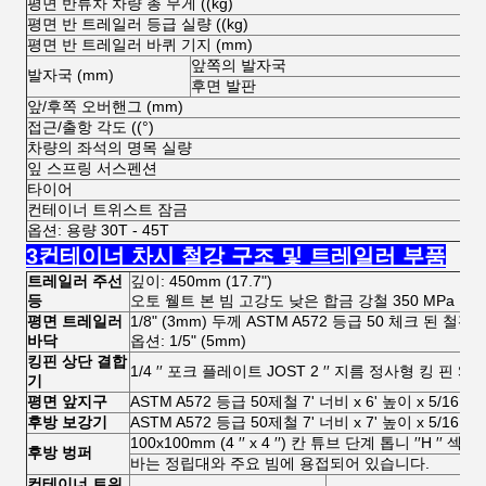
평면 반류차 차량 총 무게 ((kg)
평면 반 트레일러 등급 실량 ((kg)
평면 반 트레일러 바퀴 기지 (mm)
앞쪽의 발자국
발자국 (mm)
후면 발판
앞/후쪽 오버핸그 (mm)
접근/출항 각도 ((°)
차량의 좌석의 명목 실량
잎 스프링 서스펜션
타이어
컨테이너 트위스트 잠금
옵션: 용량 30T - 45T
3컨테이너 차시 철강 구조 및 트레일러 부품
트레일러 주선
깊이: 450mm (17.7")
등
오토 웰트 본 빔 고강도 낮은 합금 강철 350 MPa 출력 핫
평면 트레일러
1/8" (3mm) 두께 ASTM A572 등급 50 체크 된 철판
바닥
옵션: 1/5" (5mm)
킹핀 상단 결합
1/4 ′′ 포크 플레이트 JOST 2 ′′ 지름 정사형 킹 핀 SA
기
평면 앞지구
ASTM A572 등급 50제철 7' 너비 x 6' 높이 x 5/16 
후방 보강기
ASTM A572 등급 50제철 7' 너비 x 7' 높이 x 5/16 
100x100mm (4 ′′ x 4 ′′) 칸 튜브 단계 톱니 ′′H ′′ 
후방 벙퍼
바는 정립대와 주요 빔에 용접되어 있습니다.
컨테이너 트위