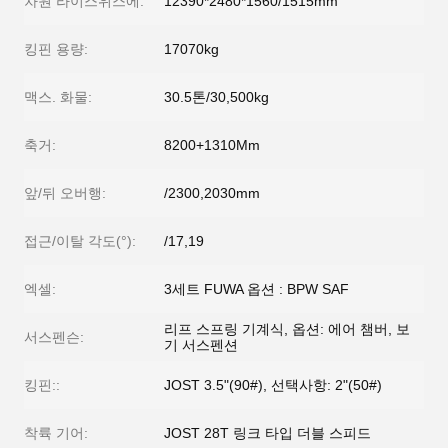
차원 라이스위스에:
12390*2480*1560/1515mm
킹핀 용량:
17070kg
맥스. 화물:
30.5톤/30,500kg
축거:
8200+1310Mm
앞/뒤 오버행:
/2300,2030mm
접근/이탈 각도(°):
/17,19
엑셀:
3세트 FUWA 옵션 : BPW SAF
리프 스프링 기계식, 옵션: 에어 챔버, 보
서스펜슨:
기 서스펜션
킹핀::
JOST 3.5"(90#), 선택사항: 2"(50#)
착륙 기어:
JOST 28T 링크 타입 더블 스피드