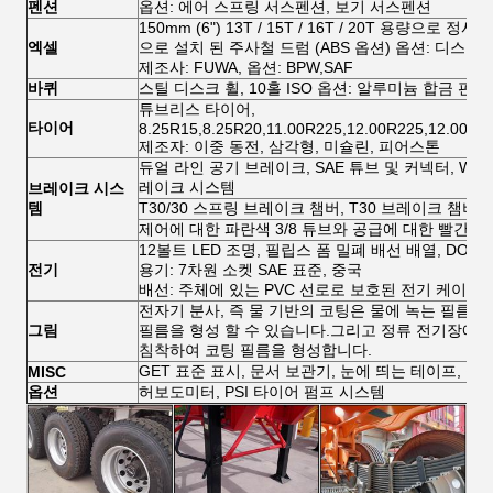
펜션
옵션: 에어 스프링 서스펜션, 보기 서스펜션
150mm (6") 13T / 15T / 16T / 20T 용량으로 
엑셀
으로 설치 된 주사철 드럼 (ABS 옵션) 옵션: 디스크
제조사: FUWA, 옵션: BPW,SAF
바퀴
스틸 디스크 휠, 10홀 ISO 옵션: 알루미늄 합금 판
튜브리스 타이어,
타이어
8.25R15,8.25R20,11.00R225,12.00R225,12.00R2
제조자: 이중 동전, 삼각형, 미슐린, 피어스톤
듀얼 라인 공기 브레이크, SAE 튜브 및 커넥터, WAB
레이크 시스템
브레이크 시스
템
T30/30 스프링 브레이크 챔버, T30 브레이크 챔버
제어에 대한 파란색 3/8 튜브와 공급에 대한 빨간색 3/
12볼트 LED 조명, 필립스 폼 밀폐 배선 배열, DOT 
전기
용기: 7차원 소켓 SAE 표준, 중국
배선: 주체에 있는 PVC 선로로 보호된 전기 케이블
전자기 분사, 즉 물 기반의 코팅은 물에 녹는 필름 형
그림
필름을 형성 할 수 있습니다.그리고 정류 전기장에서
침착하여 코팅 필름을 형성합니다.
GET 표준 표시, 문서 보관기, 눈에 띄는 테이프, 
MISC
옵션
허보도미터, PSI 타이어 펌프 시스템