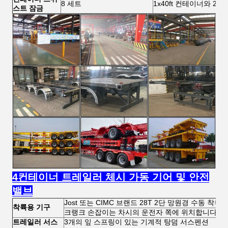
8 세트
1x40ft 컨테이너와 2x2
스트 잠금
4컨테이너 트레일러 체시 가동 기어 및 안전
밸브
Jost 또는 CIMC 브랜드 28T 2단 망원경 수동 착륙
착륙용 기구
크랭크 손잡이는 차시의 운전자 쪽에 위치합니다.
트레일러 서스
3개의 잎 스프링이 있는 기계적 탕덤 서스펜션