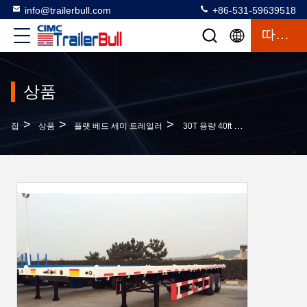
info@trailerbull.com
+86-531-59639518
따옴표
상품
>
>
>
집
상품
플랫 베드 세미 트레일러
30T 용량 40ft 2 축 ISO 반 평면 컨테이너 트럭 트레일러