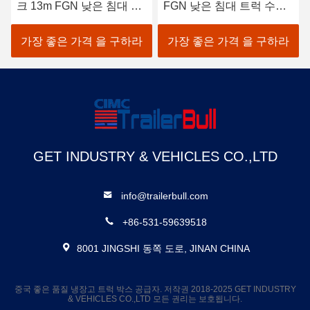
크 13m FGN 낮은 침대 트
FGN 낮은 침대 트럭 수압
럭 발굴기 운송용 반 트레
꼬리 램프와 반 트레일러
일러
가장 좋은 가격 을 구하라
가장 좋은 가격 을 구하라
GET INDUSTRY & VEHICLES CO.,LTD
info@trailerbull.com
+86-531-59639518
8001 JINGSHI 동쪽 도로, JINAN CHINA
중국 좋은 품질 냉장고 트럭 박스 공급자. 저작권 2018-2025 GET INDUSTRY
& VEHICLES CO.,LTD 모든 권리는 보호됩니다.