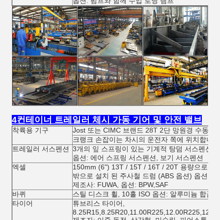
옵션: 펌프와 함께 수압 로딩 램프
4컨테이너 트레일러 체시 가동 기어 및 안전 밸브
착륙용 기구
Jost 또는 CIMC 브랜드 28T 2단 망원경 수동 
크랭크 손잡이는 차시의 운전자 쪽에 위치합니다
트레일러 서스펜션
3개의 잎 스프링이 있는 기계적 탕덤 서스펜션
옵션: 에어 스프링 서스펜션, 보기 서스펜션
엑셀
150mm (6") 13T / 15T / 16T / 20T 용량으
밖으로 설치 된 주사철 드럼 (ABS 옵션) 옵션: 
제조사: FUWA, 옵션: BPW,SAF
바퀴
스틸 디스크 휠, 10홀 ISO 옵션: 알루미늄 합금 
타이어
튜브리스 타이어,
8.25R15,8.25R20,11.00R225,12.00R225,12.0
제조자: 이중 동전, 삼각형, 미슐린, 피어스톤