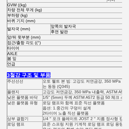
GVW ((kg)
차량 전체 무게 (kg)
부하량 (kg)
바퀴 기지 (mm)
앞쪽의 발자국
발자국 (mm)
후면 발판
앞/뒤 윗부분 (mm)
접근/출항 각도 ((°)
타이어
AXLE
봄 잎
언급
3철강 구조 및 부품
주선선선
오토 웰트 본 빔: 고강도 저연금강, 350 MPa 강도 가
는 동등 (Q345)
플랜지
고강도 저연금강, 350 MPa 내출력, ASTM A572 
낮은 플랫폼 바닥
1/5" (5mm) 두께 ASTM A572 등급 50 체크 
낮은 플랫폼 유형
로딩 램프와 함께 표준 직선 플랫폼
옵션: 1.중간의 구덩이 설계
2타이어 노출 직선 플랫폼
상부 결합기
1/4 ′′ 포크 플레이트 JOST 2 ′′ 지름 정사형 킹 
로딩 램프
표준 스프링 지원 기계적 로딩 램프 로딩 용량 50