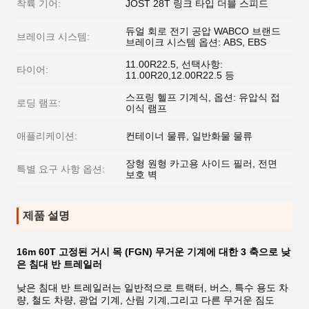
착륙 기어:
JOST 28T 링크 타입 더블 스피드
듀얼 회로 전기 공압 WABCO 브랜드
브레이크 시스템:
브레이크 시스템 옵션: ABS, EBS
11.00R22.5, 선택사항:
타이어:
11.00R20,12.00R22.5 등
스프링 헬프 기계식, 옵션: 유압식 접
로딩 램프:
이식 램프
애플리케이션:
컨테이너 물류, 일반화물 물류
장형 원형 카고용 사이드 필러, 전면
특별 요구 사항 옵션:
보호 벽
제품 설명
16m 60T 고정된 거시 목 (FGN) 무거운 기계에 대한 3 축으로 낮
은 침대 반 트레일러
낮은 침대 반 트레일러는 일반적으로 트랙터, 버스, 특수 용도 차
량, 철도 차량, 광업 기계, 산림 기계,그리고 다른 무거운 짐도