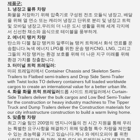
제품군:
1.
냉장고 물류 차량
화물을 저장하기 위해 압축기로 구성된 전조 모듈식 냉장고, 배달
을 위해 열 연소 또는 캐리어 냉장고 단위로 분리 및 냉장고 트럭
및 모바일 냉장고,우리의 더 나은 도시 생활을 위해 세계 각지에
서 신선한 채소와 음식으로 테이블을 풍부하게.
2.
에너지 탱커 차량
탄소와 디젤 철강 탱커와 알루미늄 탱커 트럭에서 화석 연료를 운
송합니다.녹색 에너지 LPG를 위한 운송 탱커CNG, LNG, 그리고
그들의 저장 탱커는 환경 보호를 위해 더 나은 지구 미래를 위해
환경 가치를 창출합니다.
3.
터미널 트럭 트레일러:
마피 트레일러에서 Container Chassis and Skeleton Semi-
Trailers to Flatbed semi-trailers and Drop Side Semi-Trailer
with Twist locks TO delivery containers full loaded worldwide
cargos to create an international value for a better urban life.
4.
화물 화물 트럭 트레일러
드롭 사이드 트레일러에서 Curtain-
Side Trailers deliver the bulk cargos and Low Bed Semi-Trailer
for the construction or heavy industry machines to The Tipper
Truck and Dump Trailers deliver the Construction materials for
our city infrastructure construction to build a warm living home.
5.
맞춤형 차량
최고 기술 팀인 200명의 엔지니어들의 전 시간 지원을 통해 우리
는 특별한 요구사항을 해결하기 위해 맞춤형 특수 차량을 제안할
수 있는 초능력을 가지고 있습니다.케냐 와 에티오피아 를 위한
사탕무 트레일러 들 처럼; 목화 로더 반 트레일러 날개 덮개와 함