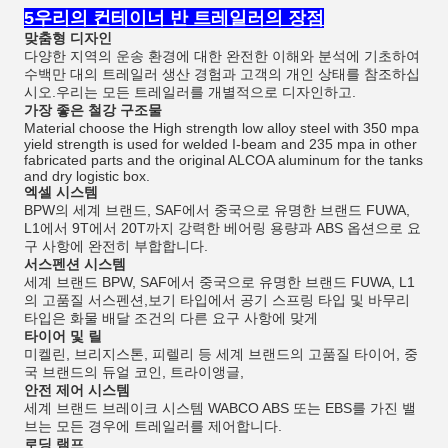
5우리의 컨테이너 반 트레일러의 장점
맞춤형 디자인
다양한 지역의 운송 환경에 대한 완전한 이해와 분석에 기초하여
수백만 대의 트레일러 생산 경험과 고객의 개인 상태를 참조하십
시오.우리는 모든 트레일러를 개별적으로 디자인하고.
가장 좋은 철강 구조물
Material choose the High strength low alloy steel with 350 mpa
yield strength is used for welded I-beam and 235 mpa in other
fabricated parts and the original ALCOA aluminum for the tanks
and dry logistic box.
엑셀 시스템
BPW의 세계 브랜드, SAF에서 중국으로 유명한 브랜드 FUWA,
L1에서 9T에서 20T까지 강력한 베어링 용량과 ABS 옵션으로 요
구 사항에 완전히 부합합니다.
서스펜션 시스템
세계 브랜드 BPW, SAF에서 중국으로 유명한 브랜드 FUWA, L1
의 고품질 서스펜션,보기 타입에서 공기 스프링 타입 및 바무리
타입은 화물 배달 조건의 다른 요구 사항에 맞게
타이어 및 릴
미켈린, 브리지스톤, 피렐리 등 세계 브랜드의 고품질 타이어, 중
국 브랜드의 듀얼 코인, 트라이앵글,
안전 제어 시스템
세계 브랜드 브레이크 시스템 WABCO ABS 또는 EBS를 가진 밸
브는 모든 경우에 트레일러를 제어합니다.
로딩 램프