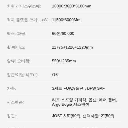
차원 라이스위스에:
16000*3000*3100mm
적재 플랫폼 크기: LxW:
11500*3000Mm
맥스. 화물:
60톤/60,000
휠 베이스:
11775+1220+1220mm
앞/뒤 오버행:
550/1235mm
접근/이탈 각도(°):
/16
차축:
3세트 FUWA 옵션 : BPW SAF
리프 스프링 기계식, 옵션: 에어 챔버,
서스펜슨:
Argo Bogie 서스펜션
킹핀::
JOST 3.5"(90#), 선택사항: 2"(50#)