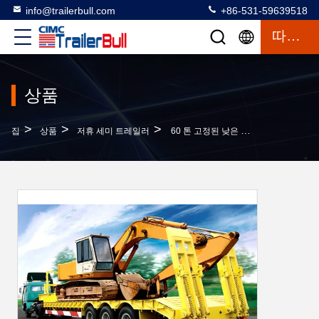
info@trailerbull.com
+86-531-59639518
따옴표
상품
>
>
>
집
상품
저휴 세미 트레일러
60 톤 고정된 낮은 데크 고스 넥 트레일러 / 낮은 평면 반 트레일러 3 축