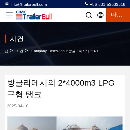
info@trailerbull.com
+86-531-59639518
따옴표
사건
>
>
집
사건
Company Cases About 방글라데시의 2*4000m3 LPG 구형 탱크
방글라데시의 2*4000m3 LPG
구형 탱크
2025-04-10