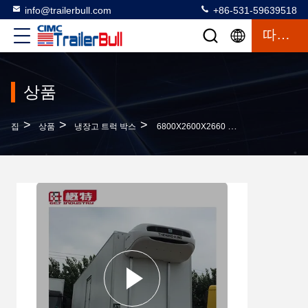
info@trailerbull.com
+86-531-59639518
따옴표
상품
>
>
>
집
상품
냉장고 트럭 박스
6800X2600X2660 냉각 트럭 상자 몸체 큰 용량