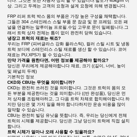
니다. 그것은 또한 사용자 정의 될 수 있습니다.밀도가 40kg/m 이
상. 그리고 두께는 고객의 요청과 설계 요청에 의해 변경됩니다.
FRP 리퍼 트럭 박스 몸의 부품은 가장 높은 구성을 채택합니다.
그들은 304 스테인레스 스틸 부품 문 잠금 및 문 프레임. 모든 패
널을 연결하는 알루미늄 프로필.수입 고무로 문이 밀폐됩니다.그
래서 트럭 상자 전체는 틈이 없이 완전히 닫혀 있습니다.
냉장고 트럭의 재료는 뭐죠?
우리는 FRP (피버글라스 강화 플라스틱), 컬러 스틸 시트 및 냉동
트럭 보디에 스테인리스 스틸 재료를 생산 할 수 있습니다. 코어
재료는 PU,XPS가 될 수 있습니다.
만약 가격을 원한다면, 어떤 정보를 제공해야 할까요?
당신은 우리에게 제공해야합니다 재료, 크기 ((길이, 너비, 높이
및 패널의 두께)
기본적인 정보
CKD와 CBU는 무엇을 의미합니까?
CKD는 완전히 쓰러진 것을 의미합니다. 그것은 트럭의 몸의 모
든 부분을 제공한다는 것을 의미합니다 ((반 완성품), 당신은 먼
저 상자를 조립해야하고, 그 다음 트럭 차체로 합치해야합니다.하
지만 당신은 몇 가지 일을 해야 합니다하지만 운송 비용을 많이
절약할 수 있습니다.
CBU는 완전히 빌딩 유닛을 뜻합니다. 즉, 우리는 당신에게 전체
트럭의 시체를 제공합니다. 당신은 그냥 당신의 트럭에 직접 설치
합니다.
트럭 시체가 얼마나 오래 사용할 수 있을까요?