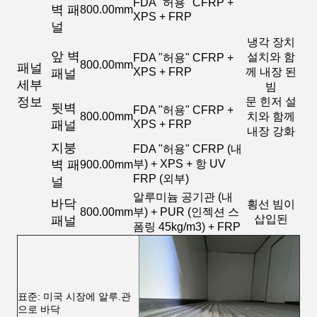
FDA "허용" CFRP +
벽 패
800.00mm
XPS + FRP
널
냉각 장치
앞 벽
설치와 함
FDA "허용" CFRP +
800.00mm
패널
XPS + FRP
께 내장 된
패널
세부
빔
정보
문 힌저 설
뒷벽
FDA "허용" CFRP +
800.00mm
치와 함께
패널
XPS + FRP
내장 강화
지붕
FDA "허용" CFRP (내
벽 패
부) + XPS + 항 UV
900.00mm
FRP (외부)
널
알루미늄 공기관 (내
바닥
횡선 빔이
800.00mm
부) + PUR (인젝션 스
삽입된
패널
폼링 45kg/m3) + FRP
표준: 미국 시장에 알루.관
으로 바닥