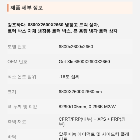
제품 세부 정보
강조하다:
6800X2600X2660 냉장고 트럭 상자
,
트럭 박스 차체 냉장용 트럭 박스
,
큰 용량 냉각 트럭 상자
모델 번호:
6800x2600x2660
OEM 번호:
Get.Xlc.6800X2600X2660
최소 온도 범위:
-18도 섭씨
크기:
6800X2600X2660mm
벽 두께 및 K 값:
82/90/105mm, 0.296K.M2/W
CFRT/FRP(내부) + XPS + FRP(외
측벽 재료:
부)
알루미늄 에어덕트 및 사이드킥 플레
바닥:
이트