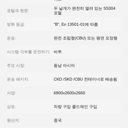
두 날개가 완전히 열려 있는 SS304
포털과 뒷문:
포털
방화 등급:
"B", En 13501-01에 따름
운송:
완전 조립형(CBU) 또는 평면 포장형
시스템 각부를 운전하기:
바퀴
주요 시장:
동남 아시아
운송 패키지:
CKD /SKD /CBU 컨테이너로 배송됨
사양:
6800x2600x2660
상표:
차량 구입 콜드체인 구입
원산지:
중국