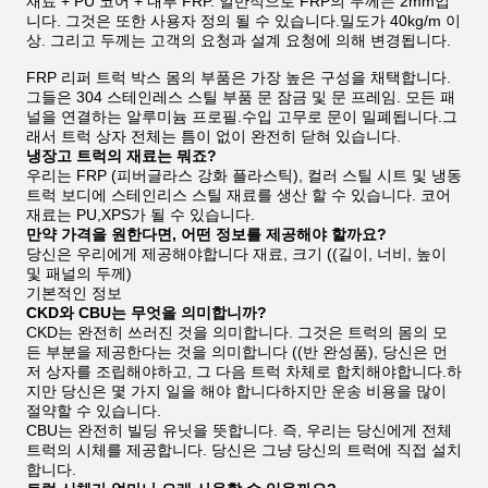
재료 + PU 코어 + 내부 FRP. 일반적으로 FRP의 두께는 2mm입
니다. 그것은 또한 사용자 정의 될 수 있습니다.밀도가 40kg/m 이
상. 그리고 두께는 고객의 요청과 설계 요청에 의해 변경됩니다.
FRP 리퍼 트럭 박스 몸의 부품은 가장 높은 구성을 채택합니다.
그들은 304 스테인레스 스틸 부품 문 잠금 및 문 프레임. 모든 패
널을 연결하는 알루미늄 프로필.수입 고무로 문이 밀폐됩니다.그
래서 트럭 상자 전체는 틈이 없이 완전히 닫혀 있습니다.
냉장고 트럭의 재료는 뭐죠?
우리는 FRP (피버글라스 강화 플라스틱), 컬러 스틸 시트 및 냉동
트럭 보디에 스테인리스 스틸 재료를 생산 할 수 있습니다. 코어
재료는 PU,XPS가 될 수 있습니다.
만약 가격을 원한다면, 어떤 정보를 제공해야 할까요?
당신은 우리에게 제공해야합니다 재료, 크기 ((길이, 너비, 높이
및 패널의 두께)
기본적인 정보
CKD와 CBU는 무엇을 의미합니까?
CKD는 완전히 쓰러진 것을 의미합니다. 그것은 트럭의 몸의 모
든 부분을 제공한다는 것을 의미합니다 ((반 완성품), 당신은 먼
저 상자를 조립해야하고, 그 다음 트럭 차체로 합치해야합니다.하
지만 당신은 몇 가지 일을 해야 합니다하지만 운송 비용을 많이
절약할 수 있습니다.
CBU는 완전히 빌딩 유닛을 뜻합니다. 즉, 우리는 당신에게 전체
트럭의 시체를 제공합니다. 당신은 그냥 당신의 트럭에 직접 설치
합니다.