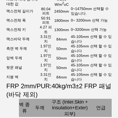
2
대한 값
W/m
oC
0~14750mm 선택할 수
80.04
맥스
전체 길이가
2450mm
피트
있습니다.
50.91
맥스
전체 폭
0~ 3200mm 선택 가능
1800mm
피트
4.27 피
맥스
전체 키
0~3200mm 선택 가능
1300mm
트
3.31인
45-105mm 선택 할 수 있
맥스
바닥 두께
84mm
치
습니다
1.97인
45-105mm 선택 할 수 있
측면 벽 두께
50mm
치
습니다
1.97인
45-105mm 선택 할 수 있
앞벽 두께
50mm
치
습니다
1.97인
45-105mm 선택 할 수 있
뒷문 패널
50mm
치
습니다
3.31인
45-105mm 선택 할 수 있
지붕 벽
84mm
치
습니다
FRP 2mm/PUR:40kg/m3±2 FRP 패널
(바닥 제외)
구조 (Inter.Skin +
벽 종
두께
Insulation+Exter)
언급
류
피부
)