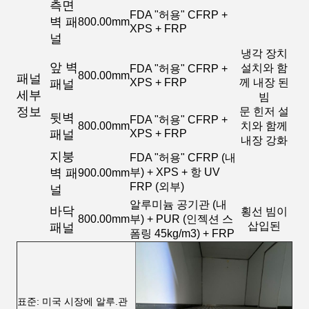
측면
FDA "허용" CFRP +
벽 패
800.00mm
XPS + FRP
널
냉각 장치
앞 벽
설치와 함
FDA "허용" CFRP +
800.00mm
패널
XPS + FRP
께 내장 된
패널
세부
빔
정보
문 힌저 설
뒷벽
FDA "허용" CFRP +
800.00mm
치와 함께
패널
XPS + FRP
내장 강화
지붕
FDA "허용" CFRP (내
벽 패
부) + XPS + 항 UV
900.00mm
FRP (외부)
널
알루미늄 공기관 (내
바닥
횡선 빔이
800.00mm
부) + PUR (인젝션 스
삽입된
패널
폼링 45kg/m3) + FRP
표준: 미국 시장에 알루.관