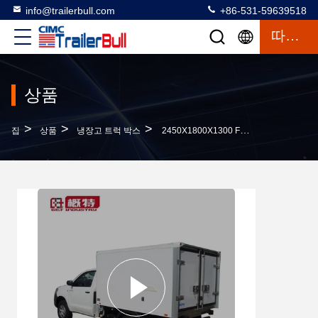
info@trailerbull.com
+86-531-59639518
따옴표
상품
>
>
>
집
상품
냉장고 트럭 박스
2450X1800X1300 FRP 패널 냉각 트럭 상자 몸체