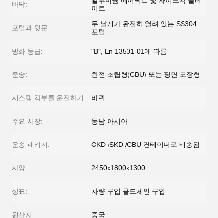
알루미늄 에어덕트 및 사이드킥 플레
바닥:
이트
두 날개가 완전히 열려 있는 SS304
포털과 뒷문:
포털
방화 등급:
"B", En 13501-01에 따름
운송:
완전 조립형(CBU) 또는 평면 포장형
시스템 각부를 운전하기:
바퀴
주요 시장:
동남 아시아
운송 패키지:
CKD /SKD /CBU 컨테이너로 배송됨
사양:
2450x1800x1300
상표:
차량 구입 콜드체인 구입
원산지:
중국