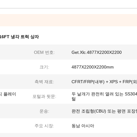
16FT 냉각 트럭 상자
OEM 번호:
Get.Xlc.4877X2200X2200
크기:
4877X2200X2200mm
측벽 재료:
CFRT/FRP(내부) + XPS + FRP(
킥 플레이
두 날개가 완전히 열려 있는 SS304
포털과 뒷문:
털
운송:
완전 조립형(CBU) 또는 평면 포장
주요 시장:
동남 아시아