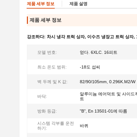
제품 세부 정보
제품 설명
제품 세부 정보
강조하다:
차시 냉각 트럭 상자
,
이수즈 냉장고 트럭 상자
,
모델 번호:
얻다. 6XLC. 16피트
최소 온도 범위:
-18도 섭씨
벽 두께 및 K 값:
82/90/105mm, 0.296K.M2/W
알루미늄 에어덕트 및 사이드
바닥:
트
방화 등급:
"B", En 13501-01에 따름
시스템 각부를 운전
바퀴
하기: