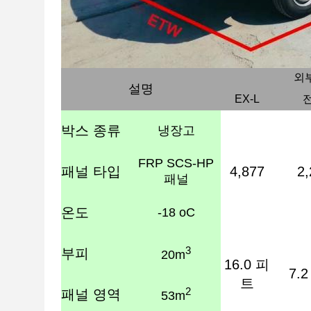
외부
설명
EX-L
전
박스 종류
냉장고
FRP SCS-HP
패널 타입
4,877
2,
패널
온도
-18 oC
3
부피
20m
16.0 피
7.
트
2
패널 영역
53m