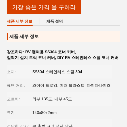
가장 좋은 가격 을 구하라
제품 세부 정보
제품 설명
제품 세부 정보
강조하다:
RV 캠퍼용 SS304 코너 커버
,
접착기 설치 트럭 코너 커버
,
DIY RV 스테인레스 스틸 코너 커버
소재:
SS304 스테인리스 스틸 304
표면 처리:
와이어 드로잉, 미러 블라스트, 타이타나이즈
코르버:
외부 135도, 내부 45도
크기:
140x80x2mm
적당한 상자:
큰 출발 코너 절단 상자