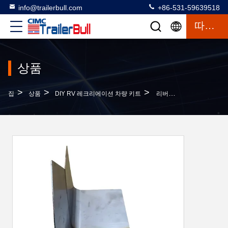
info@trailerbull.com
+86-531-59639518
따옴표
상품
>
>
>
집
상품
DIY RV 레크리에이션 차량 키트
리버트 및 접착기 설치 SS304 엑스페디션 트럭 RV 캠퍼용 코너 커버