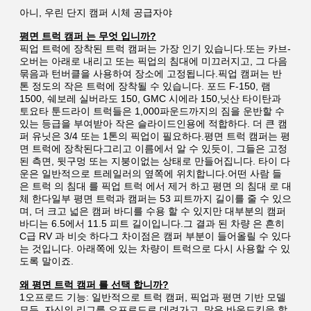
아니, 우린 단지 캠퍼 시체 공급자야
평면 트럭 캠퍼 는 무엇 입니까?
픽업 트럭에 장착된 트럭 캠퍼는 가장 인기 있습니다.또는 카브-
오버는 아래로 내리고 또는 픽업의 침대에 미끄러지고, 그 다음 
묶음과 턴버클을 사용하여 장소에 고정됩니다.픽업 캠퍼는 반 
톤 정도의 작은 트럭에 장착될 수 있습니다. 포드 F-150, 램 
1500, 쉐보레 실버라도 150, GMC 시에라 150,닛산 타이탄과 
토요타 툰드라이 트럭들은 1,000파운드까지의 짐을 운반할 수 
있는 등급을 부여받아 작은 슬라이드인용에 적합하다. 더 큰 캠
퍼 유닛은 3/4 또는 1톤의 픽업이 필요하다.평면 트럭 캠퍼는 평
면 트럭에 장착된다그리고 이름에서 알 수 있듯이, 그들은 고정 
된 측면, 뒷구멍 또는 지붕이없는 상태로 만들어집니다. 타이 다
운은 일반적으로 트레일러의 옆쪽에 위치합니다.어떤 사람 들 
은 트럭 의 침대 를 픽업 트럭 에서 제거 하고 평면 의 침대 로 대
체 한다일부 평면 트럭과 캠퍼는 53 피트까지 길이를 줄 수 있으
며, 더 크고 넓은 캠퍼 바디를 수용 할 수 있지만 대부분의 캠퍼 
바디는 6.5에서 11.5 피트 길이입니다.그 결과 된 차량 은 흔히 
C급 RV 과 비슷 하다그 차이점은 캠퍼 부분이 들어올릴 수 있다
는 것입니다. 아래쪽에 있는 차량이 트럭으로 다시 사용할 수 있
도록 말이죠.
왜 평면 트럭 캠퍼 를 선택 합니까?
1오프로드 기능: 일반적으로 트럭 캠퍼, 픽업과 평면 기반 모델 
모두, 자신의 리그를 오프로드로 데려가고, 많은 바운드킹을 할 