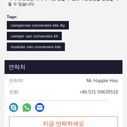
칠 수 있습니다.
Tags:
campervan conversion kits diy
camper van conversion kit
modular van conversion kits
연락처
연락처:
Mr. Happle Hoo
전화:
+86-531-59639518
지금 연락하세요