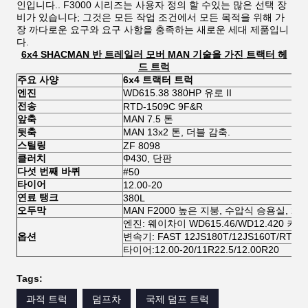
인입니다.. F3000 시리즈는 사용자 정의 할 수있는 많은 선택 장
비가 있습니다; 그것은 모든 작업 조건에서 모든 목적을 위해 가
장 까다로운 요구와 요구 사항을 충족하는 새로운 세대 제품입니
다.
6x4 SHACMAN 반 트레일러 모버 MAN 기술을 가진 트랙터 헤
드 트럭
주요 사양
6x4 트랙터 트럭
엔진
WD615.38 380HP 유로 II
전송
RTD-1509C 9F&R
앞축
MAN 7.5 톤
뒷축
MAN 13x2 톤, 더블 감축.
스틸링
ZF 8098
클러치
Φ430, 단판
다섯 번째 바퀴
#50
타이어
12.00-20
연료 탱크
380L
오두막
MAN F2000 높은 지붕, 수압식 승용실, 2개의
엔진: 웨이차이 WD615.46/WD12.420 커민스 
옵션
변속기: FAST 12JS180T/12JS160T/RTD-
타이어:12.00-20/11R22.5/12.00R20
Tags:
과적 트럭
덤프차
국제 덤프 트럭