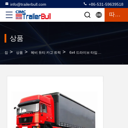
info@trailerbull.com
+86-531-59639518
따옴표
상품
>
>
>
집
상품
헤비 듀티 카고 트럭
6x4 드라이브 타입 SHACMAN 반 트레일러 이동기용 무거운 직무 덤프 트럭