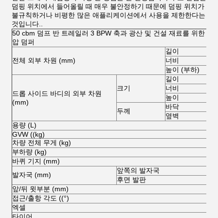
덤핑 위치에서 들어올릴 때 매우 불안정하기 때문에 덤핑 위치가
불규칙하거나 비평한 많은 애플리케이션에서 사용을 제한한다는
것입니다..
50 cbm 덤프 반 트레일러 3 BPW 축과 광산 및 건설 재료를 위한 측
압 덤퍼
길이
전체 외부 차원 (mm)
너비
높이 (부하)
길이
크기
너비
드롭 사이드 바디의 외부 차원
높이
(mm)
바닥
두께
옆벽
용량 (L)
GVW ((kg)
차량 전체 무게 (kg)
부하량 (kg)
바퀴 기지 (mm)
앞쪽의 발자국
발자국 (mm)
후면 발판
앞/뒤 윗부분 (mm)
접근/출항 각도 ((°)
엑셀
타이어