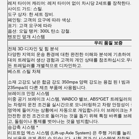
레저 타이어 캐리어: 레저 타이어 없이 차시당 2세트를 장착한다.
사이드 가드: 스틸.
도구 상자: 한 세트 장비.
페인팅: 고객의 요구에 따라 색상.
표기: 고객 요구에 따라
옵션: 오일 탱커: 300L 탄소 강철.
텐포인 덮개 시스템
우리 품질 보증
전체 3D 디자인 및 힘 분석
다양한 지역의 운송 환경에 대한 완전한 이해와 분석에 기초하여 수
대의 트레일러 생산 경험과 고객의 개인 상태를 참조하십시오.우리는
든 트레일러를 개별적으로 디자인하고.
베스트 스틸 차체
소재 고강도 낮은 합금 강도 350mpa 양력 강도는 용접 된 I 빔과
235mpa의 다른 제조 부품에 사용됩니다.
브레이크 안정 시스템
이중 공기 브레이크 시스템, WABCO 밸브, ABS*GET 트레일러의 EB
는 차량의 운전 조건을 실시간으로 모니터링하고 차량 안정성이 중
영역에 들어가는 상황에서 자동으로 개입합니다.이 브레이크는 차량
안전한 운전 조건으로 돌아가는 것을 돕기 위해 특정 바퀴를 브레이
고, 돌림이나 통제를 벗어나는 것을 방지합니다.
승강축 시스템 *
리프트업 엑스 시스템 (Lift-up Axle System) 은 주행 거리를 늘리고
어 비용을 크게 줄일 수 있습니다. 시험 결과 이 시스템에 장착된 타