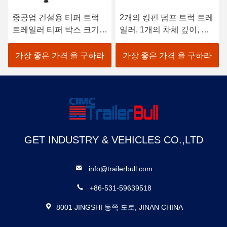
중공업 건설용 티퍼 트럭
2개의 킹핀 덤프 트럭 트레
트레일러 티퍼 박스 크기
일러, 1개의 차체 깊이, 중
8700*2300*1600 유료물량
량물 운송 필요
000kg
가장 좋은 가격 을 구하라
가장 좋은 가격 을 구하라
GET INDUSTRY & VEHICLES CO.,LTD
info@trailerbull.com
+86-531-59639518
8001 JINGSHI 동쪽 도로, JINAN CHINA