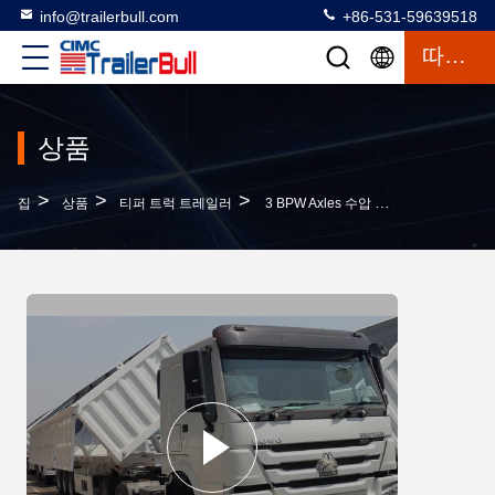
info@trailerbull.com
+86-531-59639518
따옴표
상품
>
>
>
집
상품
티퍼 트럭 트레일러
3 BPW Axles 수압 측면 굽기 트럭, 50 Cbm 측면 덤프 트럭