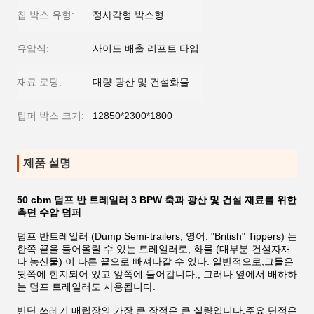
칩 박스 유형:
정사각형 박스형
유압식:
사이드 배출 리프트 타입
재료 로딩:
대량 광산 및 건설화물
팁퍼 박스 크기:
12850*2300*1800
제품 설명
50 cbm 덤프 반 트레일러 3 BPW 축과 광산 및 건설 재료를 위한
측면 수압 덤퍼
덤프 반트레일러 (Dump Semi-trailers, 영어: "British" Tippers) 는
한쪽 끝을 들어올릴 수 있는 트레일러로, 화물 (대부분 건설자재
나 농산물) 이 다른 끝으로 빠져나갈 수 있다. 일반적으로,그들은
뒷쪽에 힌지되어 있고 앞쪽에 들어갑니다., 그러나 옆에서 배하하
는 덤프 트레일러도 사용됩니다.
반단 쓰레기 매립장의 가장 큰 장점은 큰 실량입니다.주요 단점은