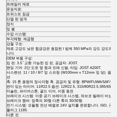
트레일러 재료
운송자료:
트위스트 잠금
단열 된 덮개
정지
잎 봄
수압 시스템:
부각체형: 제곱형
강철 구조:
재료:고강도 낮은 합금강은 용접된 I 빔에 350 MPa의 강도 강도와 다
니다.
OEM 부품 구성:
킹 핀: 3.5 ̊ 교환 가능한 킹 핀, 공급자: JOST.
랜딩 기어: 2단 도로 옆 윙과 모래 신발, 타입: JOST A200T.
서스펜션: 11 / 10 / 8/7 잎 스프링 (W100mm x T12mm 잎 당).
션
축: 15 톤 용량의 정사각형 축. 공급자 및 유형: BPW/FUWA/SAF/L1.
판이 있는 타이어: 11R22.5 옵션: 12R22.5, 315/80R22.5,385/
미슐린, 파이어스톤, 골드 이어, 이중 동전
브레이크 시스템: 이중 공기 브레이크 시스템, 와브코 릴레이 비상 밸브,
브레이크 챔버: 앞축의 30형.다른 축의 30/30형.
전기 시스템: 모듈형 전선 배열로 24V 설치를 완료합니다. ISO, 규격
플러그.1185.
다른 것: